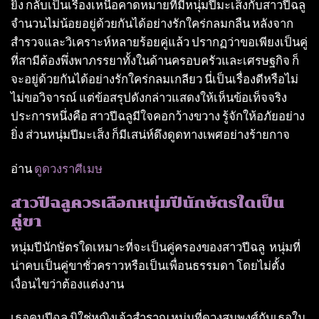
ยิ่ง กลับเป็นเรื่องเหนือคาดหมายที่มีหนุ่มปีมะเส็งกับสาวปีฉลู
จํานวนไม่น้อยอยู่ด้วยกันได้อย่างรักใคร่กลมกลืน หลังจาก
สํารวจและวิเคราะห์หลายร้อยคู่แล้ว ปรากฏว่าขอเพียงเป็นคู่
ที่สามีต้องพึ่งพาภรรยาทั้งในด้านครอบครัวและเศรษฐกิจ ก็
จะอยู่ด้วยกันได้อย่างรักใคร่กลมเกลียว นี่เป็นเรื่องดีหรือไม่
ไม่ขอวิจารณ์ แต่ข้อสรุปดังกล่าวแสดงให้เห็นข้อเท็จจริง
ประการหนึ่งคือ สาวปีฉลูมีใจคอกว้างขวาง รู้จักให้อภัยอย่าง
ยิ่ง ส่วนหนุ่มปีมะเส็ง ก็มีเสน่ห์ดึงดูดทางเพศอย่างร้ายกาจ
อ่าน
ดูดวงราศีเมษ
สาวปีฉลูควรเลือกหนุ่มปีนักษัตรใดเป็น
คู่ขา
หนุ่มปีนักษัตรใดเหมาะที่จะเป็นคู่ครองของสาวปีฉลู หนุ่มที่
น่าคบเป็นคู่ขาชั่วคราวหรือเป็นเพื่อนธรรมดา โดยไม่ตั้ง
เงื่อนไขว่าต้องแต่งงาน
เธอคนปีฉลู มิใช่หญิงเจ้าสําราญ หนุ่มที่ดวงสมพงศ์กับเธอใน