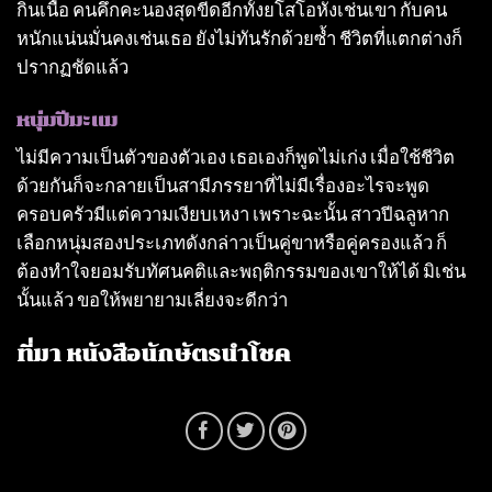
กินเนื้อ คนคึกคะนองสุดขีดอีกทั้งยโสโอหังเช่นเขา กับคน
หนักแน่นมั่นคงเช่นเธอ ยังไม่ทันรักด้วยซ้ำ ชีวิตที่แตกต่างก็
ปรากฏชัดแล้ว
หนุ่มปีมะแม
ไม่มีความเป็นตัวของตัวเอง เธอเองก็พูดไม่เก่ง เมื่อใช้ชีวิต
ด้วยกันก็จะกลายเป็นสามีภรรยาที่ไม่มีเรื่องอะไรจะพูด
ครอบครัวมีแต่ความเงียบเหงา เพราะฉะนั้น สาวปีฉลูหาก
เลือกหนุ่มสองประเภทดังกล่าวเป็นคู่ขาหรือคู่ครองแล้ว ก็
ต้องทําใจยอมรับทัศนคติและพฤติกรรมของเขาให้ได้ มิเช่น
นั้นแล้ว ขอให้พยายามเลี่ยงจะดีกว่า
ที่มา หนังสือนักษัตรนำโชค