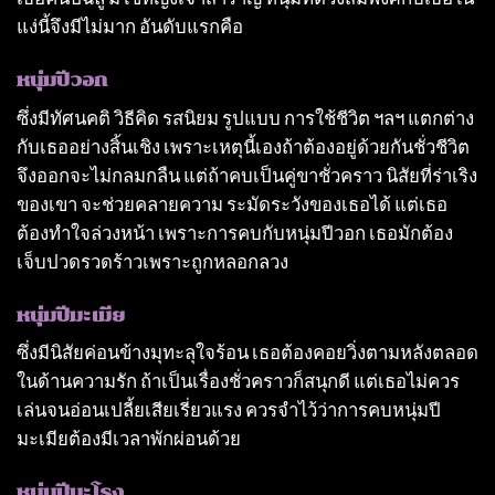
แง่นี้จึงมีไม่มาก อันดับแรกคือ
หนุ่มปีวอก
ซึ่งมีทัศนคติ วิธีคิด รสนิยม รูปแบบ การใช้ชีวิต ฯลฯ แตกต่าง
กับเธออย่างสิ้นเชิง เพราะเหตุนี้เองถ้าต้องอยู่ด้วยกันชั่วชีวิต
จึงออกจะไม่กลมกลืน แต่ถ้าคบเป็นคู่ขาชั่วคราว นิสัยที่ร่าเริง
ของเขา จะช่วยคลายความ ระมัดระวังของเธอได้ แต่เธอ
ต้องทําใจล่วงหน้า เพราะการคบกับหนุ่มปีวอก เธอมักต้อง
เจ็บปวดรวดร้าวเพราะถูกหลอกลวง
หนุ่มปีมะเมีย
ซึ่งมีนิสัยค่อนข้างมุทะลุใจร้อน เธอต้องคอยวิ่งตามหลังตลอด
ในด้านความรัก ถ้าเป็นเรื่องชั่วคราวก็สนุกดี แต่เธอไม่ควร
เล่นจนอ่อนเปลี้ยเสียเรี่ยวแรง ควรจําไว้ว่าการคบหนุ่มปี
มะเมียต้องมีเวลาพักผ่อนด้วย
หนุ่มปีมะโรง