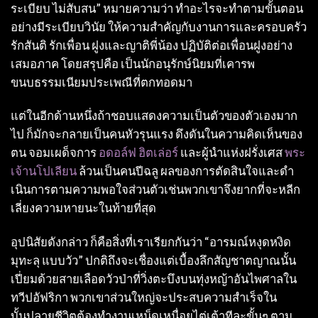
ระเบียบ ไม่สับสน” หมายความว่า ทําอะไรจะทําตามขั้นตอน
อย่างมีระเบียบวินัย ให้ความสําคัญกับงานการและครอบครัว
รักสันติ รักเพื่อน ฝูงและญาติพี่น้อง ปฏิบัติต่อเพื่อนฝูงอย่าง
เสมอภาค โดยสรุปคือ เป็นนักอนุรักษ์นิยมที่เคารพ
ขนบธรรมเนียมประเพณีที่ตกทอดมา
แต่ในอีกด้านหนึ่งถ้าชอบแสดงความเป็นตัวของตัวเองมาก
ไป ก็มักจะกลายเป็นคนหัวรุนแรง ดึงดันในความคิดเห็นของ
ตน จอมเผด็จการ
อดอล์ฟ ฮิตเล่อร์
และผู้นำแห่งฝรั่งเศส
พระ
เจ้านโปเลียน
ล้วนเป็นคนปีฉลู ผลของการตัดสินใจและดํา
เนินการตามความพอใจส่วนตัวเช่นพวกเขาจึงยากที่จะหลีก
เลี่ยงความหายนะในท้ายที่สุด
อุปนิสัยดังกล่าว ก็คือสิ่งที่เราเรียกกันว่า “อารมณ์หงุดหงิด
มุทะลุ แบบวัว” ปกติถึงจะเชื่องแต่เบื้องลึกสัญชาตญาณนั้น
เปี่ยมด้วยสายเลือดวัวป่าที่วิ่งตะบึงบนทุ่งหญ้าอันไพศาลใน
ทวีปอัฟริกา พวกเขาส่วนใหญ่จะประสบความสําเร็จใน
บั้นปลายชีวิตต้องทํางานเหน็ดเหนื่อยไต่เต้าทีละขั้นๆ ตาม