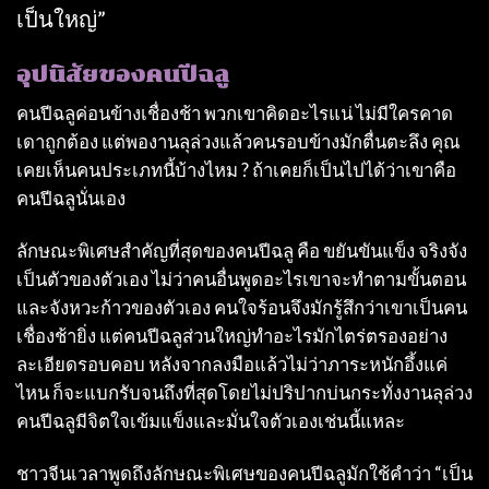
เป็นใหญ่”
อุปนิสัยของคนปีฉลู
คนปีฉลูค่อนข้างเชื่องช้า พวกเขาคิดอะไรแน่ ไม่มีใครคาด
เดาถูกต้อง แต่พองานลุล่วงแล้วคนรอบข้างมักตื่นตะลึง คุณ
เคยเห็นคนประเภทนี้บ้างไหม ? ถ้าเคยก็เป็นไปได้ว่าเขาคือ
คนปีฉลูนั่นเอง
ลักษณะพิเศษสําคัญที่สุดของคนปีฉลู คือ ขยันขันแข็ง จริงจัง
เป็นตัวของตัวเอง ไม่ว่าคนอื่นพูดอะไรเขาจะทําตามขั้นตอน
และจังหวะก้าวของตัวเอง คนใจร้อนจึงมักรู้สึกว่าเขาเป็นคน
เชื่องช้ายิ่ง แต่คนปีฉลูส่วนใหญ่ทําอะไรมักไตร่ตรองอย่าง
ละเอียดรอบคอบ หลังจากลงมือแล้วไม่ว่าภาระหนักอึ้งแค่
ไหน ก็จะแบกรับจนถึงที่สุดโดยไม่ปริปากบ่นกระทั่งงานลุล่วง
คนปีฉลูมีจิตใจเข้มแข็งและมั่นใจตัวเองเช่นนี้แหละ
ชาวจีนเวลาพูดถึงลักษณะพิเศษของคนปีฉลูมักใช้คําว่า “เป็น