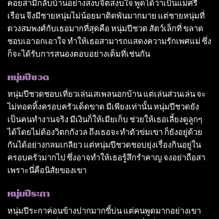
คอยสามีกลับบ้านอย่างสงบจิตสงบใจ พูดได้ว่าเป็นแม่ศรี
เรือน จึงมีชายหนุ่มไม่น้อยมาติดพันมากมาย แต่ชายหนุ่มที่
ดวงสมพงศ์กับเธอมากที่สุดคือ หนุ่มปีชวด สัตว์เล็กที่ ขลาด
ชอบเอาอกเอาใจ ทําให้เธอสามารถแสดงความรักเพศแม่ ซึ่ง
ก็จะได้รับการสนองตอบอย่างเต็มที่เช่นกัน
หนุ่มปีชวด
หนุ่มปีชวดชอบเที่ยวเล่นเสเพลนอกบ้าน แต่เล่นส่วนเล่น จะ
ไม่ทอดทิ้งครอบครัวเด็ดขาด มีเพียงเท่านั้น หนุ่มปีชวดยัง
เป็นคนทํางานจริง มีเงินก็ให้เมียเก็บ ช่วยให้เธอเลี้ยงดูลูกๆ
ได้โดยไม่ต้องวิตกกังวล ถึงเธอจะทําตัวข่มเขา ก็ยังอยู่ด้วย
กันได้อย่างกลมเกลียว แต่หนุ่มปีชวดชอบยุ่งเรื่องกินอยู่ใน
ครอบครัวมากไป ซึ่งอาจทําให้เธอรู้สึกรําคาญ จงอย่าถือสา
เพราะนี่คือนิสัยของเขา
หนุ่มปีระกา
หนุ่มปีระกาค่อนข้างปากมากขี้บ่น แต่คนพูดมากอย่างเขา