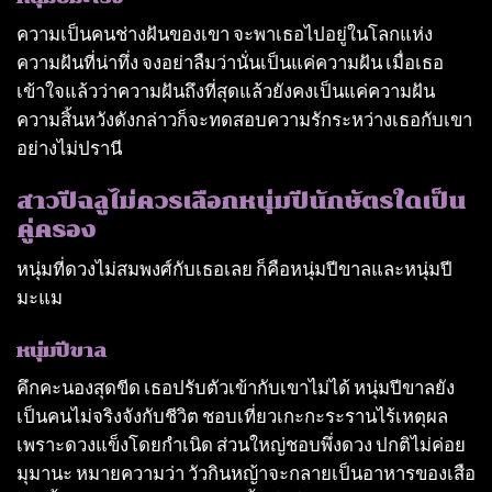
ความเป็นคนช่างฝันของเขา จะพาเธอไปอยู่ในโลกแห่ง
ความฝันที่น่าทึ่ง จงอย่าลืมว่านั่นเป็นแค่ความฝัน เมื่อเธอ
เข้าใจแล้วว่าความฝันถึงที่สุดแล้วยังคงเป็นแค่ความฝัน
ความสิ้นหวังดังกล่าวก็จะทดสอบความรักระหว่างเธอกับเขา
อย่างไม่ปรานี
สาวปีฉลูไม่ควรเลือกหนุ่มปีนักษัตรใดเป็น
คู่ครอง
หนุ่มที่ดวงไม่สมพงศ์กับเธอเลย ก็คือหนุ่มปีขาลและหนุ่มปี
มะแม
หนุ่มปีขาล
คึกคะนองสุดขีด เธอปรับตัวเข้ากับเขาไม่ได้ หนุ่มปีขาลยัง
เป็นคนไม่จริงจังกับชีวิต ชอบเที่ยวเกะกะระรานไร้เหตุผล
เพราะดวงแข็งโดยกําเนิด ส่วนใหญ่ชอบพึ่งดวง ปกติไม่ค่อย
มุมานะ หมายความว่า วัวกินหญ้าจะกลายเป็นอาหารของเสือ