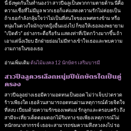
นี้ ยังพูดกันในทํานองว่า สาวปีฉลูเป็นพวกกามตายด้าน นี่คือ
ความเชื่อที่ไม่มีมูล พวกเธอก็แค่แสดงความรักไม่ค่อยเป็น
ถ้าเธอกําลังกลุ้มใจว่าไม่เป็นที่สนใจของเพศตรงข้าม หรือ
หนุ่มในดวงใจมักถูกหญิงอื่นแย่งไป ก็ขอให้เธอลองพยายาม
“เปิดตัว” อย่างกระตือรือร้น แสดงท่าที่เปิดกว้างมากขึ้น ถ้า
เอาแต่นิ่งเงียบ อีกฝ่ายย่อมไม่มีทางเข้าใจเธอและพบความ
งามภายในของเธอ
อ่านเพิ่มเติม
ต้นไม้มงคล 12 นักษัตร เสริมบารมี
สาวปีฉลูควรเลือกหนุ่มปีนักษัตรใดเป็นคู่
ครอง
สาวปีฉลูอย่างเธอมีความอดทนเป็นยอด ไม่ว่าเจ็บปวดรวด
ร้าวเพียงใด เธอล้วนสามารถอดทนผ่านเหตุการณ์ด้วยจิตใจ
ที่สงบ เปี่ยมด้วยความรักของเพศแม่ รักลูกและครอบครัว ถึง
สามีจะเที่ยวเด็ดดอมดอกไม้ริมทาง ขอเพียงเหตุการณ์ไม่
หนักหนาสากรรจ์ เธอจะสามารถข่มความหึงหวงลงไป รอ