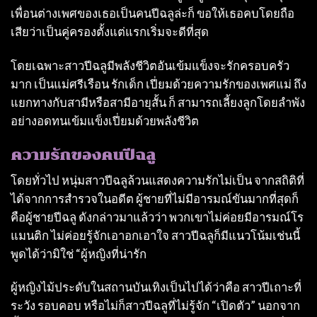
เพื่อนต่างเพศของเธอเป็นคนปีฉลูล่ะก็ ขอให้เธอคบโดยถือ
เสียว่าเป็นคู่ครองตั้งแต่แรกเริ่มจะดีที่สุด
โดยเฉพาะสาวปีฉลูมีพลังชีวิตอันเข้มแข็งจะรักครอบครัว
มาก เป็นแม่ศรีเรือน รักเด็ก เปี่ยมด้วยความรักของเพศแม่ ถึง
แยกทางกับสามีหรือสามีอายุสั้น ก็ สามารถเลี้ยงลูกโดยลําพัง
อย่างอดทนเข้มแข็งเปี่ยมด้วยพลังชีวิต
ความรักของคนปีฉลู
โดยทั่วไป หนุ่มสาวปีฉลูล้วนแสดงความรักไม่เป็น จากสถิติที่
ได้จากการสํารวจในอดีต ผู้ชายที่ไม่มีอารมณ์ขันมากที่สุดก็
คือผู้ชายปีฉลู ดังกล่าวมาแล้วว่า พวกเขาไม่ค่อยมีอารมณ์โร
แมนติก ไม่ค่อยรู้จักเอาอกเอาใจ สาวปีฉลูก็มีแนวโน้มเช่นนี้
พูดได้ว่ามิใช่ “ผู้หญิงที่น่ารัก
ผู้หญิงไม้ประดับในสถานบันเทิงเป็นไปได้ว่าคือ สาวปีเถาะที่
ระวัง รอบคอบ หรือไม่ก็สาวปีฉลูที่ไม่รู้จัก “เปิดตัว” นอกจาก