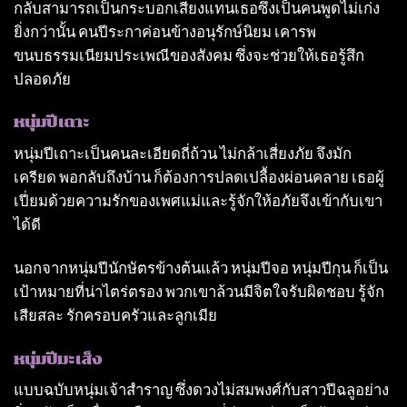
กลับสามารถเป็นกระบอกเสียงแทนเธอซึ่งเป็นคนพูดไม่เก่ง
ยิ่งกว่านั้น คนปีระกาค่อนข้างอนุรักษ์นิยม เคารพ
ขนบธรรมเนียมประเพณีของสังคม ซึ่งจะช่วยให้เธอรู้สึก
ปลอดภัย
หนุ่มปีเถาะ
หนุ่มปีเถาะเป็นคนละเอียดถี่ถ้วน ไม่กล้าเสี่ยงภัย จึงมัก
เครียด พอกลับถึงบ้าน ก็ต้องการปลดเปลื้องผ่อนคลาย เธอผู้
เปี่ยมด้วยความรักของเพศแม่และรู้จักให้อภัยจึงเข้ากับเขา
ได้ดี
นอกจากหนุ่มปีนักษัตรข้างต้นแล้ว หนุ่มปีจอ หนุ่มปีกุน ก็เป็น
เป้าหมายที่น่าไตร่ตรอง พวกเขาล้วนมีจิตใจรับผิดชอบ รู้จัก
เสียสละ รักครอบครัวและลูกเมีย
หนุ่มปีมะเส็ง
แบบฉบับหนุ่มเจ้าสําราญ ซึ่งดวงไม่สมพงศ์กับสาวปีฉลูอย่าง