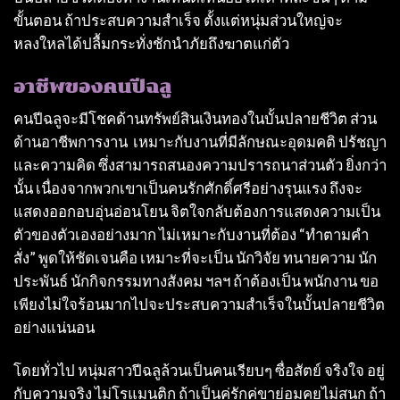
ขั้นตอน ถ้าประสบความสําเร็จ ตั้งแต่หนุ่มส่วนใหญ่จะ
หลงใหลได้ปลื้มกระทั่งชักนําภัยถึงฆาตแก่ตัว
อาชีพของคนปีฉลู
คนปีฉลูจะมีโชคด้านทรัพย์สินเงินทองในบั้นปลายชีวิต ส่วน
ด้านอาชีพการงาน เหมาะกับงานที่มีลักษณะอุดมคติ ปรัชญา
และความคิด ซึ่งสามารถสนองความปรารถนาส่วนตัว ยิ่งกว่า
นั้น เนื่องจากพวกเขาเป็นคนรักศักดิ์ศรีอย่างรุนแรง ถึงจะ
แสดงออกอบอุ่นอ่อนโยน จิตใจกลับต้องการแสดงความเป็น
ตัวของตัวเองอย่างมาก ไม่เหมาะกับงานที่ต้อง “ทําตามคํา
สั่ง” พูดให้ชัดเจนคือ เหมาะที่จะเป็น นักวิจัย ทนายความ นัก
ประพันธ์ นักกิจกรรมทางสังคม ฯลฯ ถ้าต้องเป็น พนักงาน ขอ
เพียงไม่ใจร้อนมากไปจะประสบความสําเร็จในบั้นปลายชีวิต
อย่างแน่นอน
โดยทั่วไป หนุ่มสาวปีฉลูล้วนเป็นคนเรียบๆ ซื่อสัตย์ จริงใจ อยู่
กับความจริง ไม่โรแมนติก ถ้าเป็นคู่รักคู่ขาย่อมคุยไม่สนุก ถ้า